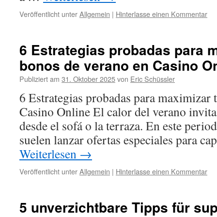
Veröffentlicht unter
Allgemein
|
Hinterlasse einen Kommentar
6 Estrategias probadas para 
bonos de verano en Casino On
Publiziert am
31. Oktober 2025
von
Eric Schüssler
6 Estrategias probadas para maximizar 
Casino Online El calor del verano invita
desde el sofá o la terraza. En este perio
suelen lanzar ofertas especiales para ca
Weiterlesen
→
Veröffentlicht unter
Allgemein
|
Hinterlasse einen Kommentar
5 unverzichtbare Tipps für su