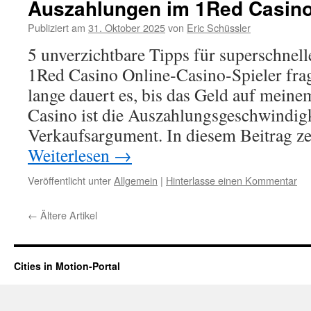
Auszahlungen im 1Red Casin
Publiziert am
31. Oktober 2025
von
Eric Schüssler
5 unverzichtbare Tipps für superschnel
1Red Casino Online‑Casino‑Spieler frag
lange dauert es, bis das Geld auf meine
Casino ist die Auszahlungsgeschwindigke
Verkaufsargument. In diesem Beitrag z
Weiterlesen
→
Veröffentlicht unter
Allgemein
|
Hinterlasse einen Kommentar
←
Ältere Artikel
Cities in Motion-Portal