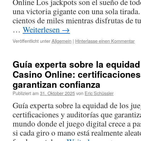
Online Los jackpots son el sueño de to
una victoria gigante con una sola tirada
cientos de miles mientras disfrutas de tu
…
Weiterlesen
→
Veröffentlicht unter
Allgemein
|
Hinterlasse einen Kommentar
Guía experta sobre la equidad
Casino Online: certificaciones
garantizan confianza
Publiziert am
31. Oktober 2025
von
Eric Schüssler
Guía experta sobre la equidad de los ju
certificaciones y auditorías que garanti
mundo donde el juego digital crece a pa
si cada giro o mano está realmente aleat